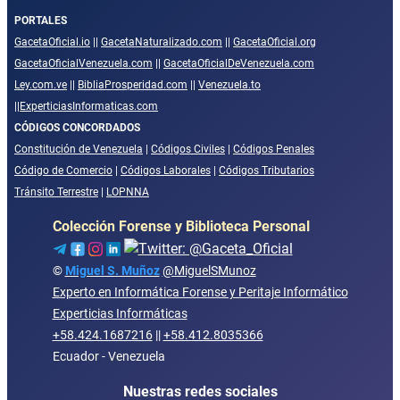
PORTALES
GacetaOficial.io
||
GacetaNaturalizado.com
||
GacetaOficial.org
GacetaOficialVenezuela.com
||
GacetaOficialDeVenezuela.com
Ley.com.ve
||
BibliaProsperidad.com
||
Venezuela.to
||
ExperticiasInformaticas.com
CÓDIGOS CONCORDADOS
Constitución de Venezuela
|
Códigos Civiles
|
Códigos Penales
Código de Comercio
|
Códigos Laborales
|
Códigos Tributarios
Tránsito Terrestre
|
LOPNNA
Colección Forense y Biblioteca Personal
©
Miguel S. Muñoz
@MiguelSMunoz
Experto en Informática Forense y Peritaje Informático
Experticias Informáticas
+58.424.1687216
||
+58.412.8035366
Ecuador - Venezuela
Nuestras redes sociales