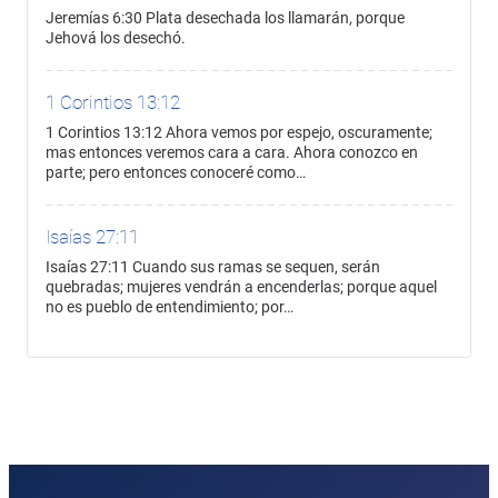
Jeremías 6:30 Plata desechada los llamarán, porque
Jehová los desechó.
1 Corintios 13:12
1 Corintios 13:12 Ahora vemos por espejo, oscuramente;
mas entonces veremos cara a cara. Ahora conozco en
parte; pero entonces conoceré como…
Isaías 27:11
Isaías 27:11 Cuando sus ramas se sequen, serán
quebradas; mujeres vendrán a encenderlas; porque aquel
no es pueblo de entendimiento; por…