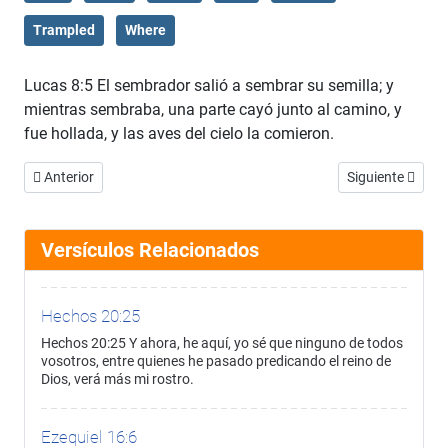
Trampled
Where
Lucas 8:5 El sembrador salió a sembrar su semilla; y
mientras sembraba, una parte cayó junto al camino, y
fue hollada, y las aves del cielo la comieron.
Artículo anterior: Lucas 8:4
Artículo siguient
Anterior
Siguiente
Versículos Relacionados
Hechos 20:25
Hechos 20:25 Y ahora, he aquí, yo sé que ninguno de todos
vosotros, entre quienes he pasado predicando el reino de
Dios, verá más mi rostro.
Ezequiel 16:6