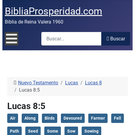
BibliaProsperidad.com
Biblia de Reina Valera 1960
Buscar
Buscar
Nuevo Testamento
Lucas
Lucas 8
Lucas 8:5
Lucas 8:5
Air
Along
Birds
Devoured
Farmer
Fell
Path
Seed
Some
Sow
Sowing