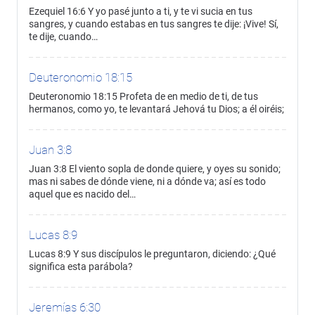
Ezequiel 16:6 Y yo pasé junto a ti, y te vi sucia en tus
sangres, y cuando estabas en tus sangres te dije: ¡Vive! Sí,
te dije, cuando…
Deuteronomio 18:15
Deuteronomio 18:15 Profeta de en medio de ti, de tus
hermanos, como yo, te levantará Jehová tu Dios; a él oiréis;
Juan 3:8
Juan 3:8 El viento sopla de donde quiere, y oyes su sonido;
mas ni sabes de dónde viene, ni a dónde va; así es todo
aquel que es nacido del…
Lucas 8:9
Lucas 8:9 Y sus discípulos le preguntaron, diciendo: ¿Qué
significa esta parábola?
Jeremías 6:30