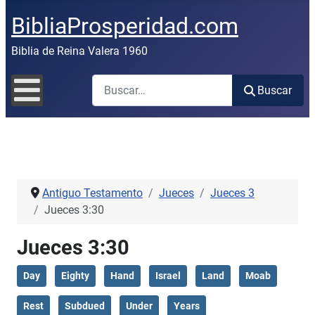
BibliaProsperidad.com
Biblia de Reina Valera 1960
Buscar
Buscar
Antiguo Testamento
Jueces
Jueces 3
Jueces 3:30
Jueces 3:30
Day
Eighty
Hand
Israel
Land
Moab
Rest
Subdued
Under
Years