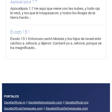
Apocalipsis 1:7
Apocalipsis 1:7 He aquí que viene con las nubes, y todo ojo
le verá, y los que le traspasaron; y todos los linajes de la
tierra harán…
Éxodo 15:1
Éxodo 15:1 Entonces cantó Moisés y los hijos de Israel este
cántico a Jehová, y dijeron: Cantaré yo a Jehová, porque se
ha magnificado…
PORTALES
GacetaOficial.io
||
GacetaNaturalizado.com
||
GacetaOficial.org
GacetaOficialVenezuela.com
||
GacetaOficialDeVenezuela.com