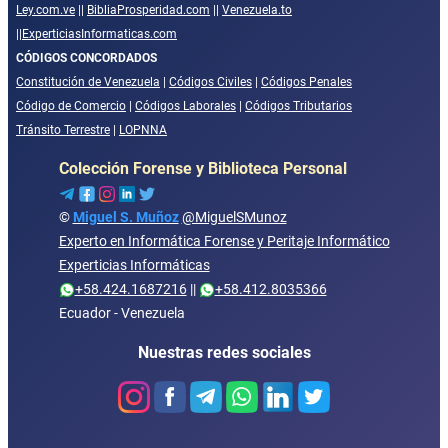
Ley.com.ve
||
BibliaProsperidad.com
||
Venezuela.to
||
ExperticiasInformaticas.com
CÓDIGOS CONCORDADOS
Constitución de Venezuela
|
Códigos Civiles
|
Códigos Penales
Código de Comercio
|
Códigos Laborales
|
Códigos Tributarios
Tránsito Terrestre
|
LOPNNA
Colección Forense y Biblioteca Personal
©
Miguel S. Muñoz
@MiguelSMunoz
Experto en Informática Forense y Peritaje Informático
Experticias Informáticas
+58.424.1687216
||
+58.412.8035366
Ecuador - Venezuela
Nuestras redes sociales