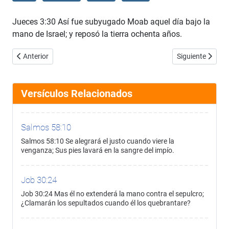
Jueces 3:30 Así fue subyugado Moab aquel día bajo la
mano de Israel; y reposó la tierra ochenta años.
Artículo anterior: Jueces 3:29
Artículo siguient
Anterior
Siguiente
Versículos Relacionados
Salmos 58:10
Salmos 58:10 Se alegrará el justo cuando viere la
venganza; Sus pies lavará en la sangre del impío.
Job 30:24
Job 30:24 Mas él no extenderá la mano contra el sepulcro;
¿Clamarán los sepultados cuando él los quebrantare?