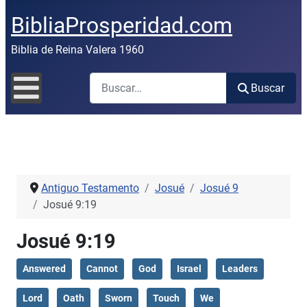
BibliaProsperidad.com
Biblia de Reina Valera 1960
Buscar
Buscar
Antiguo Testamento
Josué
Josué 9
Josué 9:19
Josué 9:19
Answered
Cannot
God
Israel
Leaders
Lord
Oath
Sworn
Touch
We