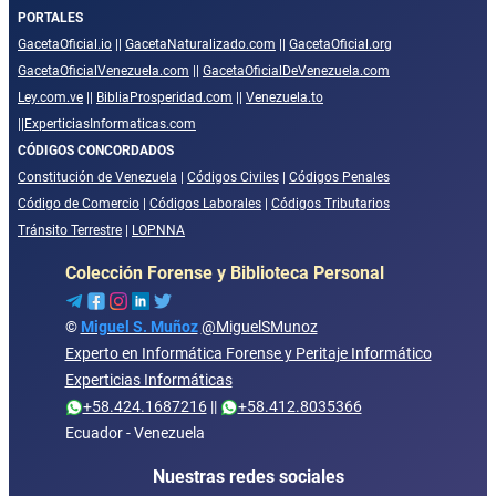
PORTALES
GacetaOficial.io
||
GacetaNaturalizado.com
||
GacetaOficial.org
GacetaOficialVenezuela.com
||
GacetaOficialDeVenezuela.com
Ley.com.ve
||
BibliaProsperidad.com
||
Venezuela.to
||
ExperticiasInformaticas.com
CÓDIGOS CONCORDADOS
Constitución de Venezuela
|
Códigos Civiles
|
Códigos Penales
Código de Comercio
|
Códigos Laborales
|
Códigos Tributarios
Tránsito Terrestre
|
LOPNNA
Colección Forense y Biblioteca Personal
©
Miguel S. Muñoz
@MiguelSMunoz
Experto en Informática Forense y Peritaje Informático
Experticias Informáticas
+58.424.1687216
||
+58.412.8035366
Ecuador - Venezuela
Nuestras redes sociales