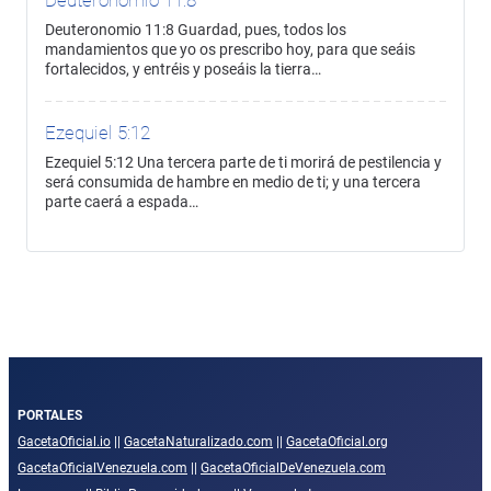
Deuteronomio 11:8
Deuteronomio 11:8 Guardad, pues, todos los
mandamientos que yo os prescribo hoy, para que seáis
fortalecidos, y entréis y poseáis la tierra…
Ezequiel 5:12
Ezequiel 5:12 Una tercera parte de ti morirá de pestilencia y
será consumida de hambre en medio de ti; y una tercera
parte caerá a espada…
PORTALES
GacetaOficial.io
||
GacetaNaturalizado.com
||
GacetaOficial.org
GacetaOficialVenezuela.com
||
GacetaOficialDeVenezuela.com