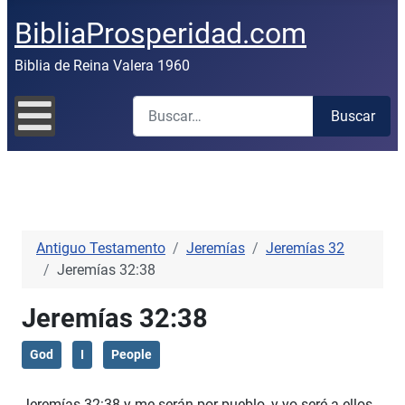
BibliaProsperidad.com
Biblia de Reina Valera 1960
Buscar
Buscar
Antiguo Testamento
Jeremías
Jeremías 32
Jeremías 32:38
Jeremías 32:38
God
I
People
Jeremías 32:38 y me serán por pueblo, y yo seré a ellos