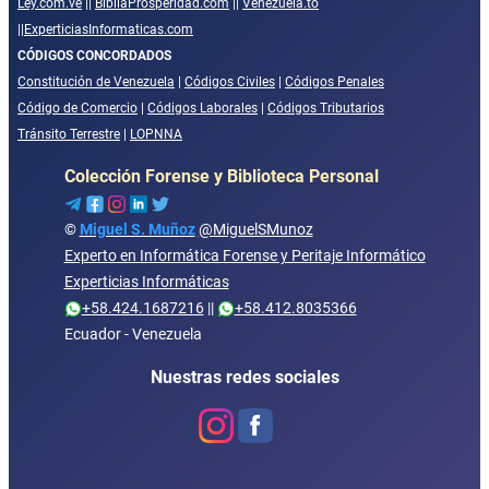
Ley.com.ve
||
BibliaProsperidad.com
||
Venezuela.to
||
ExperticiasInformaticas.com
CÓDIGOS CONCORDADOS
Constitución de Venezuela
|
Códigos Civiles
|
Códigos Penales
Código de Comercio
|
Códigos Laborales
|
Códigos Tributarios
Tránsito Terrestre
|
LOPNNA
Colección Forense y Biblioteca Personal
©
Miguel S. Muñoz
@MiguelSMunoz
Experto en Informática Forense y Peritaje Informático
Experticias Informáticas
+58.424.1687216
||
+58.412.8035366
Ecuador - Venezuela
Nuestras redes sociales