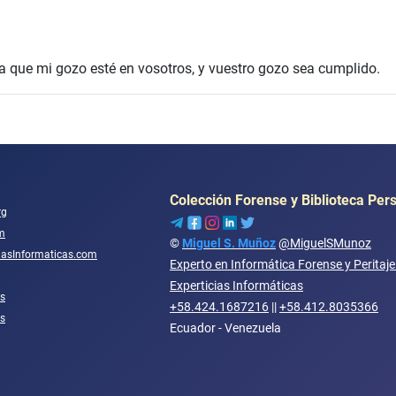
a que mi gozo esté en vosotros, y vuestro gozo sea cumplido.
Colección Forense y Biblioteca Per
rg
m
©
Miguel S. Muñoz
@MiguelSMunoz
ciasInformaticas.com
Experto en Informática Forense y Peritaj
Experticias Informáticas
s
+58.424.1687216
||
+58.412.8035366
os
Ecuador - Venezuela