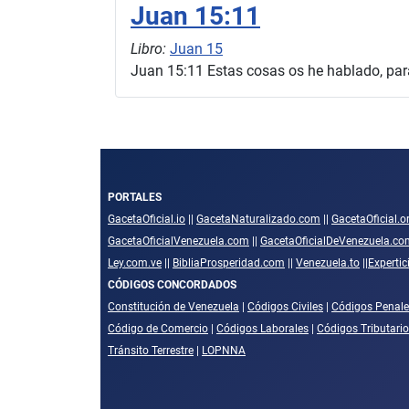
Juan 15:11
Libro:
Juan 15
Juan 15:11 Estas cosas os he hablado, par
PORTALES
GacetaOficial.io
||
GacetaNaturalizado.com
||
GacetaOficial.o
GacetaOficialVenezuela.com
||
GacetaOficialDeVenezuela.co
Ley.com.ve
||
BibliaProsperidad.com
||
Venezuela.to
||
Experti
CÓDIGOS CONCORDADOS
Constitución de Venezuela
|
Códigos Civiles
|
Códigos Penale
Código de Comercio
|
Códigos Laborales
|
Códigos Tributari
Tránsito Terrestre
|
LOPNNA