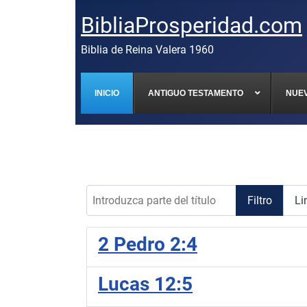
BibliaProsperidad.com
Biblia de Reina Valera 1960
INICIO
ANTIGUO TESTAMENTO
NUE
Introduzca parte del título
Filtro
Li
2 Pedro 2:4
Lucas 12:5