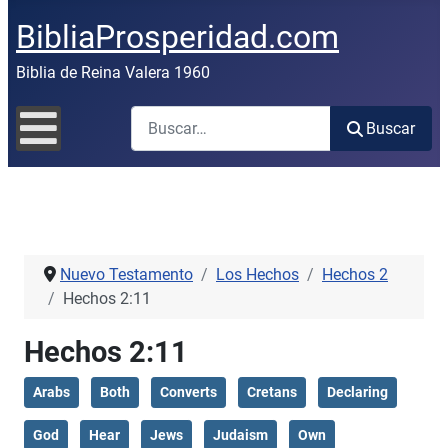
BibliaProsperidad.com
Biblia de Reina Valera 1960
Buscar
Buscar
Nuevo Testamento
Los Hechos
Hechos 2
Hechos 2:11
Hechos 2:11
Arabs
Both
Converts
Cretans
Declaring
God
Hear
Jews
Judaism
Own