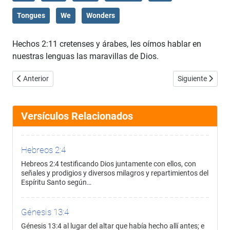
Tongues
We
Wonders
Hechos 2:11 cretenses y árabes, les oímos hablar en
nuestras lenguas las maravillas de Dios.
Artículo anterior: Hechos 2:10
Artículo siguien
Anterior
Siguiente
Versículos Relacionados
Hebreos 2:4
Hebreos 2:4 testificando Dios juntamente con ellos, con
señales y prodigios y diversos milagros y repartimientos del
Espíritu Santo según…
Génesis 13:4
Génesis 13:4 al lugar del altar que había hecho allí antes; e