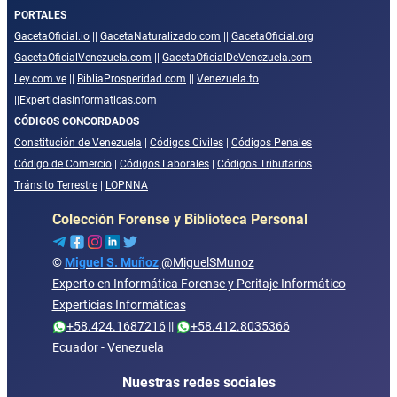
PORTALES
GacetaOficial.io
||
GacetaNaturalizado.com
||
GacetaOficial.org
GacetaOficialVenezuela.com
||
GacetaOficialDeVenezuela.com
Ley.com.ve
||
BibliaProsperidad.com
||
Venezuela.to
||
ExperticiasInformaticas.com
CÓDIGOS CONCORDADOS
Constitución de Venezuela
|
Códigos Civiles
|
Códigos Penales
Código de Comercio
|
Códigos Laborales
|
Códigos Tributarios
Tránsito Terrestre
|
LOPNNA
Colección Forense y Biblioteca Personal
©
Miguel S. Muñoz
@MiguelSMunoz
Experto en Informática Forense y Peritaje Informático
Experticias Informáticas
+58.424.1687216
||
+58.412.8035366
Ecuador - Venezuela
Nuestras redes sociales