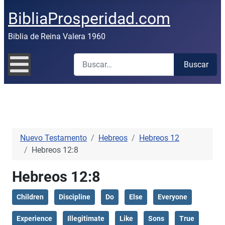
BibliaProsperidad.com
Biblia de Reina Valera 1960
Buscar
Buscar
Nuevo Testamento
Hebreos
Hebreos 12
Hebreos 12:8
Hebreos 12:8
Children
Discipline
Do
Else
Everyone
Experience
Illegitimate
Like
Sons
True