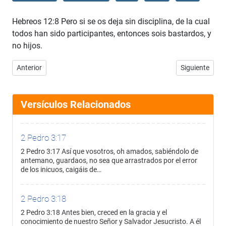
Hebreos 12:8 Pero si se os deja sin disciplina, de la cual
todos han sido participantes, entonces sois bastardos, y
no hijos.
Artículo anterior: Hebreos 12:7
Artículo sigui
Anterior
Siguiente
Versículos Relacionados
2 Pedro 3:17
2 Pedro 3:17 Así que vosotros, oh amados, sabiéndolo de
antemano, guardaos, no sea que arrastrados por el error
de los inicuos, caigáis de…
2 Pedro 3:18
2 Pedro 3:18 Antes bien, creced en la gracia y el
conocimiento de nuestro Señor y Salvador Jesucristo. A él