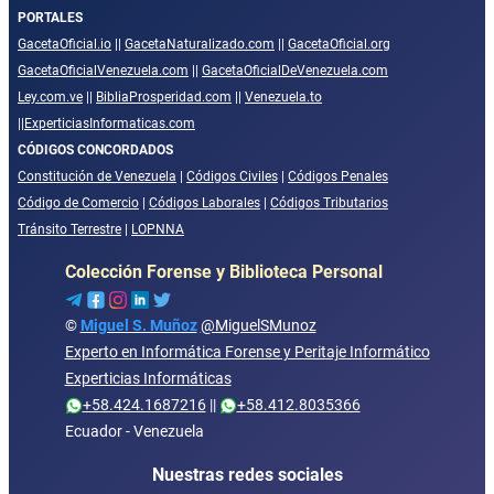
PORTALES
GacetaOficial.io
||
GacetaNaturalizado.com
||
GacetaOficial.org
GacetaOficialVenezuela.com
||
GacetaOficialDeVenezuela.com
Ley.com.ve
||
BibliaProsperidad.com
||
Venezuela.to
||
ExperticiasInformaticas.com
CÓDIGOS CONCORDADOS
Constitución de Venezuela
|
Códigos Civiles
|
Códigos Penales
Código de Comercio
|
Códigos Laborales
|
Códigos Tributarios
Tránsito Terrestre
|
LOPNNA
Colección Forense y Biblioteca Personal
©
Miguel S. Muñoz
@MiguelSMunoz
Experto en Informática Forense y Peritaje Informático
Experticias Informáticas
+58.424.1687216
||
+58.412.8035366
Ecuador - Venezuela
Nuestras redes sociales