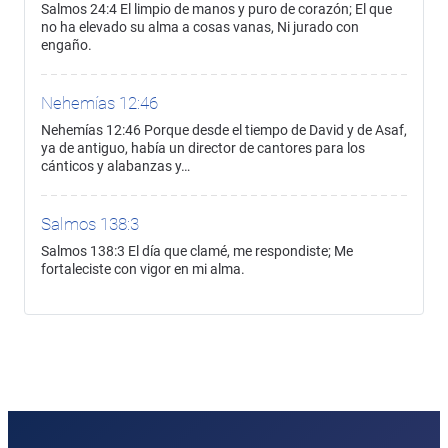
Salmos 24:4 El limpio de manos y puro de corazón; El que
no ha elevado su alma a cosas vanas, Ni jurado con
engaño.
Nehemías 12:46
Nehemías 12:46 Porque desde el tiempo de David y de Asaf,
ya de antiguo, había un director de cantores para los
cánticos y alabanzas y…
Salmos 138:3
Salmos 138:3 El día que clamé, me respondiste; Me
fortaleciste con vigor en mi alma.