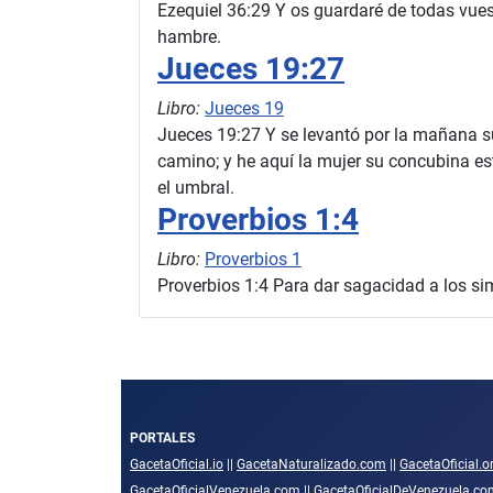
Ezequiel 36:29 Y os guardaré de todas vuestr
hambre.
Jueces 19:27
Libro:
Jueces 19
Jueces 19:27 Y se levantó por la mañana su 
camino; y he aquí la mujer su concubina es
el umbral.
Proverbios 1:4
Libro:
Proverbios 1
Proverbios 1:4 Para dar sagacidad a los sim
PORTALES
GacetaOficial.io
||
GacetaNaturalizado.com
||
GacetaOficial.o
GacetaOficialVenezuela.com
||
GacetaOficialDeVenezuela.co