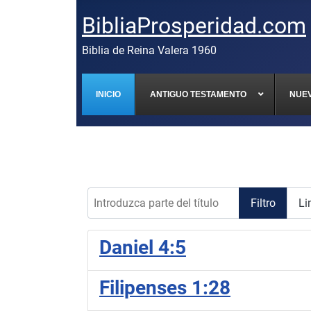
BibliaProsperidad.com
Biblia de Reina Valera 1960
INICIO
ANTIGUO TESTAMENTO
NUE
Introduzca parte del título
Filtro
Li
Daniel 4:5
Filipenses 1:28