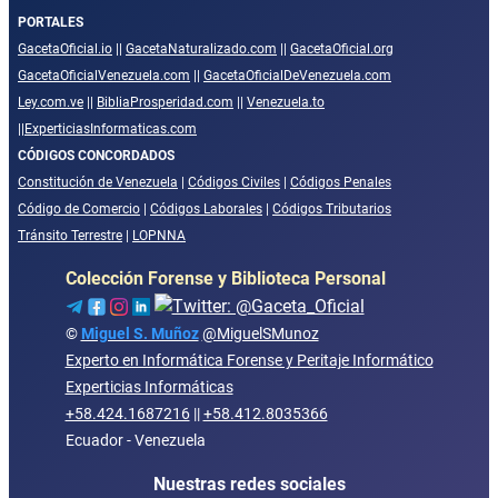
PORTALES
GacetaOficial.io
||
GacetaNaturalizado.com
||
GacetaOficial.org
GacetaOficialVenezuela.com
||
GacetaOficialDeVenezuela.com
Ley.com.ve
||
BibliaProsperidad.com
||
Venezuela.to
||
ExperticiasInformaticas.com
CÓDIGOS CONCORDADOS
Constitución de Venezuela
|
Códigos Civiles
|
Códigos Penales
Código de Comercio
|
Códigos Laborales
|
Códigos Tributarios
Tránsito Terrestre
|
LOPNNA
Colección Forense y Biblioteca Personal
©
Miguel S. Muñoz
@MiguelSMunoz
Experto en Informática Forense y Peritaje Informático
Experticias Informáticas
+58.424.1687216
||
+58.412.8035366
Ecuador - Venezuela
Nuestras redes sociales