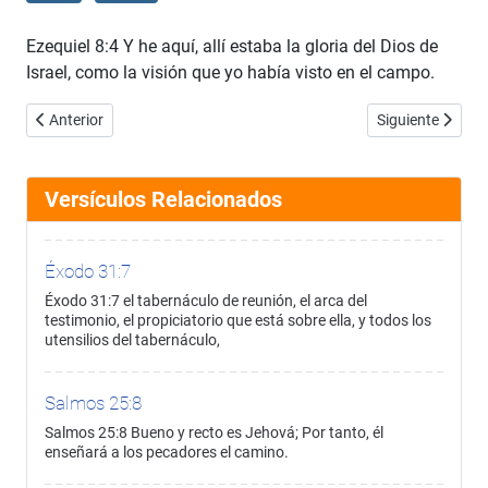
Ezequiel 8:4 Y he aquí, allí estaba la gloria del Dios de
Israel, como la visión que yo había visto en el campo.
Artículo anterior: Ezequiel 8:3
Artículo siguient
Anterior
Siguiente
Versículos Relacionados
Éxodo 31:7
Éxodo 31:7 el tabernáculo de reunión, el arca del
testimonio, el propiciatorio que está sobre ella, y todos los
utensilios del tabernáculo,
Salmos 25:8
Salmos 25:8 Bueno y recto es Jehová; Por tanto, él
enseñará a los pecadores el camino.