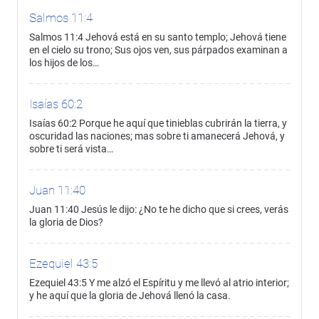
Salmos 11:4
Salmos 11:4 Jehová está en su santo templo; Jehová tiene
en el cielo su trono; Sus ojos ven, sus párpados examinan a
los hijos de los…
Isaías 60:2
Isaías 60:2 Porque he aquí que tinieblas cubrirán la tierra, y
oscuridad las naciones; mas sobre ti amanecerá Jehová, y
sobre ti será vista…
Juan 11:40
Juan 11:40 Jesús le dijo: ¿No te he dicho que si crees, verás
la gloria de Dios?
Ezequiel 43:5
Ezequiel 43:5 Y me alzó el Espíritu y me llevó al atrio interior;
y he aquí que la gloria de Jehová llenó la casa.