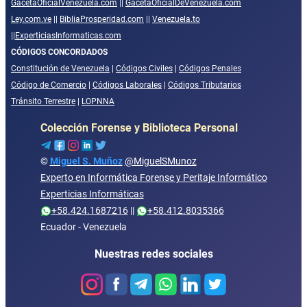
GacetaOficialVenezuela.com
||
GacetaOficialDeVenezuela.com
Ley.com.ve
||
BibliaProsperidad.com
||
Venezuela.to
||
ExperticiasInformaticas.com
CÓDIGOS CONCORDADOS
Constitución de Venezuela
|
Códigos Civiles
|
Códigos Penales
Código de Comercio
|
Códigos Laborales
|
Códigos Tributarios
Tránsito Terrestre
|
LOPNNA
Colección Forense y Biblioteca Personal
©
Miguel S. Muñoz
@MiguelSMunoz
Experto en Informática Forense y Peritaje Informático
Experticias Informáticas
+58.424.1687216
||
+58.412.8035366
Ecuador - Venezuela
Nuestras redes sociales