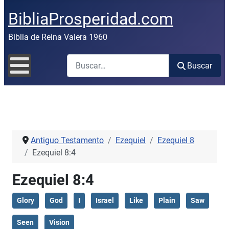
BibliaProsperidad.com
Biblia de Reina Valera 1960
Buscar
Buscar
Antiguo Testamento
Ezequiel
Ezequiel 8
Ezequiel 8:4
Ezequiel 8:4
Glory
God
I
Israel
Like
Plain
Saw
Seen
Vision