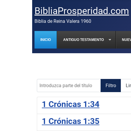
BibliaProsperidad.com
Biblia de Reina Valera 1960
INICIO
ANTIGUO TESTAMENTO
NUE
Introduzca parte del título
Filtro
Li
1 Crónicas 1:34
1 Crónicas 1:35