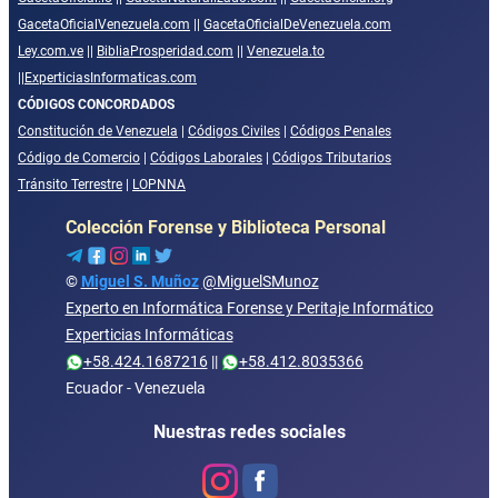
GacetaOficialVenezuela.com
||
GacetaOficialDeVenezuela.com
Ley.com.ve
||
BibliaProsperidad.com
||
Venezuela.to
||
ExperticiasInformaticas.com
CÓDIGOS CONCORDADOS
Constitución de Venezuela
|
Códigos Civiles
|
Códigos Penales
Código de Comercio
|
Códigos Laborales
|
Códigos Tributarios
Tránsito Terrestre
|
LOPNNA
Colección Forense y Biblioteca Personal
©
Miguel S. Muñoz
@MiguelSMunoz
Experto en Informática Forense y Peritaje Informático
Experticias Informáticas
+58.424.1687216
||
+58.412.8035366
Ecuador - Venezuela
Nuestras redes sociales