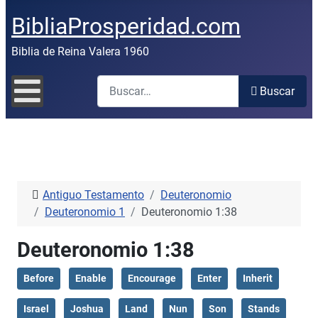
BibliaProsperidad.com
Biblia de Reina Valera 1960
Buscar
Buscar
Antiguo Testamento
Deuteronomio
Deuteronomio 1
Deuteronomio 1:38
Deuteronomio 1:38
Before
Enable
Encourage
Enter
Inherit
Israel
Joshua
Land
Nun
Son
Stands