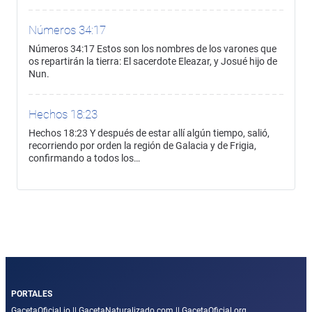
Números 34:17
Números 34:17 Estos son los nombres de los varones que
os repartirán la tierra: El sacerdote Eleazar, y Josué hijo de
Nun.
Hechos 18:23
Hechos 18:23 Y después de estar allí algún tiempo, salió,
recorriendo por orden la región de Galacia y de Frigia,
confirmando a todos los…
PORTALES
GacetaOficial.io
||
GacetaNaturalizado.com
||
GacetaOficial.org