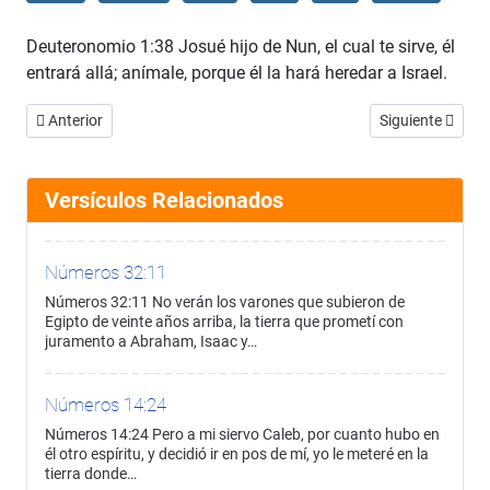
Deuteronomio 1:38 Josué hijo de Nun, el cual te sirve, él
entrará allá; anímale, porque él la hará heredar a Israel.
Artículo anterior: Deuteronomio 1:37
Artículo siguien
Anterior
Siguiente
Versículos Relacionados
Números 32:11
Números 32:11 No verán los varones que subieron de
Egipto de veinte años arriba, la tierra que prometí con
juramento a Abraham, Isaac y…
Números 14:24
Números 14:24 Pero a mi siervo Caleb, por cuanto hubo en
él otro espíritu, y decidió ir en pos de mí, yo le meteré en la
tierra donde…