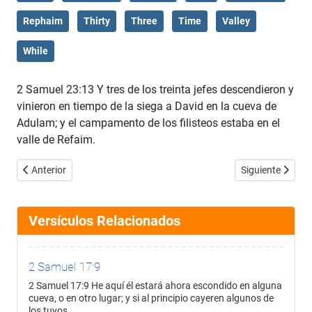
Rephaim
Thirty
Three
Time
Valley
While
2 Samuel 23:13 Y tres de los treinta jefes descendieron y
vinieron en tiempo de la siega a David en la cueva de
Adulam; y el campamento de los filisteos estaba en el
valle de Refaim.
Artículo anterior: 2 Samuel 23:12
Artículo siguien
Anterior
Siguiente
Versículos Relacionados
2 Samuel 17:9
2 Samuel 17:9 He aquí él estará ahora escondido en alguna
cueva, o en otro lugar; y si al principio cayeren algunos de
los tuyos,…