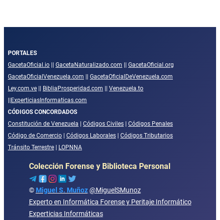
PORTALES
GacetaOficial.io
||
GacetaNaturalizado.com
||
GacetaOficial.org
GacetaOficialVenezuela.com
||
GacetaOficialDeVenezuela.com
Ley.com.ve
||
BibliaProsperidad.com
||
Venezuela.to
||
ExperticiasInformaticas.com
CÓDIGOS CONCORDADOS
Constitución de Venezuela
|
Códigos Civiles
|
Códigos Penales
Código de Comercio
|
Códigos Laborales
|
Códigos Tributarios
Tránsito Terrestre
|
LOPNNA
Colección Forense y Biblioteca Personal
©
Miguel S. Muñoz
@MiguelSMunoz
Experto en Informática Forense y Peritaje Informático
Experticias Informáticas