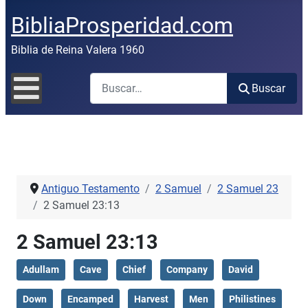
BibliaProsperidad.com
Biblia de Reina Valera 1960
Buscar
Buscar
Antiguo Testamento
2 Samuel
2 Samuel 23
2 Samuel 23:13
2 Samuel 23:13
Adullam
Cave
Chief
Company
David
Down
Encamped
Harvest
Men
Philistines