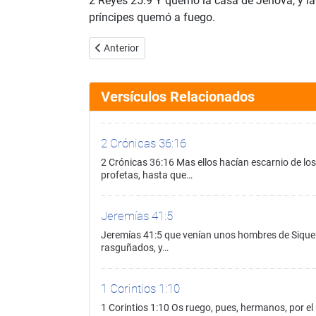
2 Reyes 25:9 Y quemó la casa de Jehová, y la 
príncipes quemó a fuego.
Artículo anterior: 2 Reyes 25:8
Anterior
Versículos Relacionados
2 Crónicas 36:16
2 Crónicas 36:16 Mas ellos hacían escarnio de l
profetas, hasta que…
Jeremías 41:5
Jeremías 41:5 que venían unos hombres de Siquem,
rasguñados, y…
1 Corintios 1:10
1 Corintios 1:10 Os ruego, pues, hermanos, por e