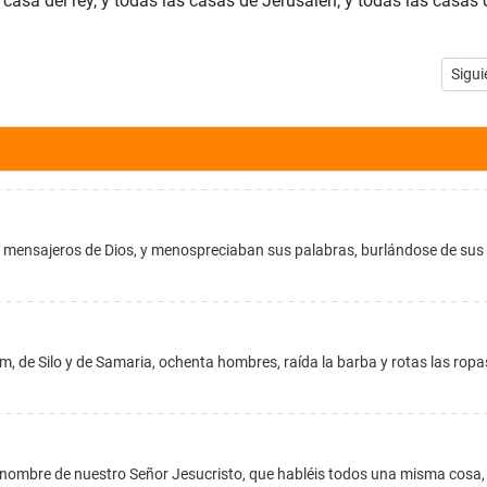
casa del rey, y todas las casas de Jerusalén; y todas las casas 
Artíc
Sigui
os mensajeros de Dios, y menospreciaban sus palabras, burlándose de sus
 de Silo y de Samaria, ochenta hombres, raída la barba y rotas las ropas
l nombre de nuestro Señor Jesucristo, que habléis todos una misma cosa,