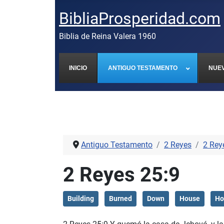
BibliaProsperidad.com
Biblia de Reina Valera 1960
INICIO
ANTIGUO TESTAMENTO
NUE
Antiguo Testamento
2 Reyes
2 Rey
2 Reyes 25:9
Building
Burned
Down
House
Ho