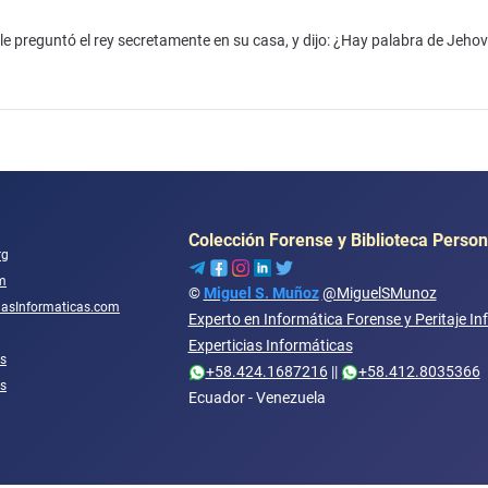
 le preguntó el rey secretamente en su casa, y dijo: ¿Hay palabra de Jeho
Colección Forense y Biblioteca Person
rg
m
©
Miguel S. Muñoz
@MiguelSMunoz
ciasInformaticas.com
Experto en Informática Forense y Peritaje In
Experticias Informáticas
s
+58.424.1687216
||
+58.412.8035366
os
Ecuador - Venezuela