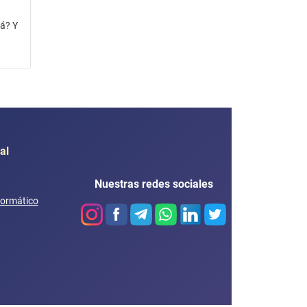
vá? Y
al
Nuestras redes sociales
formático