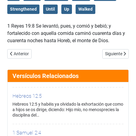
Strengthened
Until
Up
Walked
1 Reyes 19:8 Se levantó, pues, y comió y bebió; y
fortalecido con aquella comida caminó cuarenta días y
cuarenta noches hasta Horeb, el monte de Dios.
Artículo anterior: 1 Reyes 19:7
Artículo siguient
Anterior
Siguiente
Versículos Relacionados
Hebreos 12:5
Hebreos 12:5 y habéis ya olvidado la exhortación que como
a hijos se os dirige, diciendo: Hijo mío, no menosprecies la
disciplina del…
1 Samuel 2:4