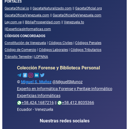
PORTALES
GacetaOficial.io
||
GacetaNaturalizado.com
||
GacetaOficial.org
GacetaOficialVenezuela.com
||
GacetaOficialDeVenezuela.com
Ley.com.ve
||
BibliaProsperidad.com
||
Venezuela.to
||
ExperticiasInformaticas.com
CÓDIGOS CONCORDADOS
Constitución de Venezuela
|
Códigos Civiles
|
Códigos Penales
Código de Comercio
|
Códigos Laborales
|
Códigos Tributarios
Tránsito Terrestre
|
LOPNNA
Colección Forense y Biblioteca Personal
©
Miguel S. Muñoz
@MiguelSMunoz
Experto en Informática Forense y Peritaje Informático
Experticias Informáticas
+58.424.1687216
||
+58.412.8035366
Ecuador - Venezuela
Nuestras redes sociales