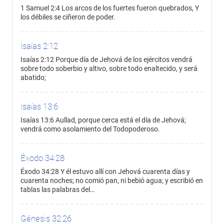
1 Samuel 2:4 Los arcos de los fuertes fueron quebrados, Y
los débiles se ciñeron de poder.
Isaías 2:12
Isaías 2:12 Porque día de Jehová de los ejércitos vendrá
sobre todo soberbio y altivo, sobre todo enaltecido, y será
abatido;
Isaías 13:6
Isaías 13:6 Aullad, porque cerca está el día de Jehová;
vendrá como asolamiento del Todopoderoso.
Éxodo 34:28
Éxodo 34:28 Y él estuvo allí con Jehová cuarenta días y
cuarenta noches; no comió pan, ni bebió agua; y escribió en
tablas las palabras del…
Génesis 32:26