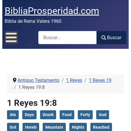
BibliaProsperidad.com
Biblia de Reina Valera 1960
Buscar
Buscar
Antiguo Testamento
1 Reyes
1 Reyes 19
1 Reyes 19:8
1 Reyes 19:8
Ate
Days
Drank
Food
Forty
God
Got
Horeb
Mountain
Nights
Reached