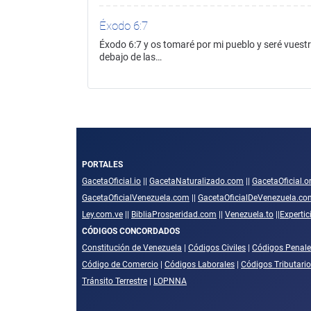
Éxodo 6:7
Éxodo 6:7 y os tomaré por mi pueblo y seré vuestr
debajo de las…
PORTALES
GacetaOficial.io
||
GacetaNaturalizado.com
||
GacetaOficial.o
GacetaOficialVenezuela.com
||
GacetaOficialDeVenezuela.co
Ley.com.ve
||
BibliaProsperidad.com
||
Venezuela.to
||
Experti
CÓDIGOS CONCORDADOS
Constitución de Venezuela
|
Códigos Civiles
|
Códigos Penale
Código de Comercio
|
Códigos Laborales
|
Códigos Tributari
Tránsito Terrestre
|
LOPNNA