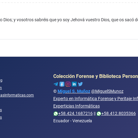
o Dios; y vosotros sabréis que yo soy Jehová vuestro Dios, que os sacó d
Colección Forense y Biblioteca Person
rg
m
©
Miguel S. Muñoz
@MiguelSMunoz
ciasInformaticas.com
Experto en Informática Forense y Peritaje In
Experticias Informáticas
s
+58.424.1687216
||
+58.412.8035366
os
Ecuador - Venezuela