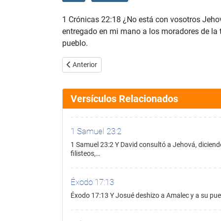
1 Crónicas 22:18 ¿No está con vosotros Jehov
entregado en mi mano a los moradores de la ti
pueblo.
Artículo anterior: 1 Crónicas 22:17
Anterior
Versículos Relacionados
1 Samuel 23:2
1 Samuel 23:2 Y David consultó a Jehová, diciendo:
filisteos,…
Éxodo 17:13
Éxodo 17:13 Y Josué deshizo a Amalec y a su pueb