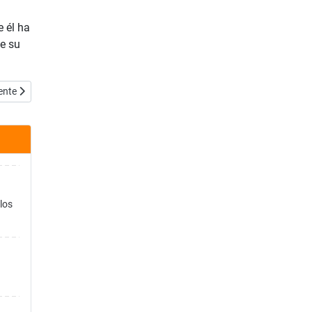
 él ha
de su
ulo siguiente: 1 Crónicas 22:19
ente
los