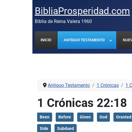
BibliaProsperidad.com
Biblia de Reina Valera 1960
INICIO
ANTIGUO TESTAMENTO
NUE
Antiguo Testamento
1 Crónicas
1 
1 Crónicas 22:18
Been
Before
Given
God
Granted
Side
Subdued