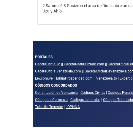
2 Samuel 6:3 Pusieron el arca de Dios sobre un car
Uza y Ahío,…
PORTALES
GacetaOficial.io
||
GacetaNaturalizado.com
||
GacetaOficial.o
GacetaOficialVenezuela.com
||
GacetaOficialDeVenezuela.co
Ley.com.ve
||
BibliaProsperidad.com
||
Venezuela.to
||
Experti
CÓDIGOS CONCORDADOS
Constitución de Venezuela
|
Códigos Civiles
|
Códigos Penale
Código de Comercio
|
Códigos Laborales
|
Códigos Tributari
Tránsito Terrestre
|
LOPNNA