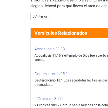
1 Crónicas 15:2 Entonces dijo David: El arca d
elegido Jehová para que lleven el arca de Jeh
Artículo anterior: 1 Crónicas 15:1
Anterior
Versículos Relacionados
Apocalipsis 11:19
Apocalipsis 11:19 Y el templo de Dios fue abierto e
voces,…
Deuteronomio 18:1
Deuteronomio 18:1 Los sacerdotes levitas, es decir
quemadas…
2 Crónicas 30:17
2 Crónicas 30:17 Porque había muchos en la congr