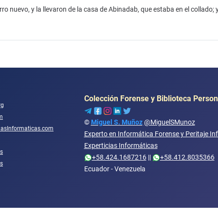
ro nuevo, y la llevaron de la casa de Abinadab, que estaba en el collado; 
Colección Forense y Biblioteca Person
rg
m
©
Miguel S. Muñoz
@MiguelSMunoz
ciasInformaticas.com
Experto en Informática Forense y Peritaje In
Experticias Informáticas
s
+58.424.1687216
||
+58.412.8035366
os
Ecuador - Venezuela