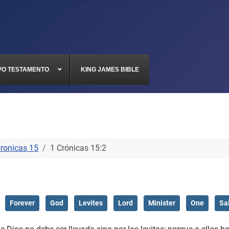
VO TESTAMENTO
KING JAMES BIBLE
Cronicas 15
1 Crónicas 15:2
Forever
God
Levites
Lord
Minister
One
Sa