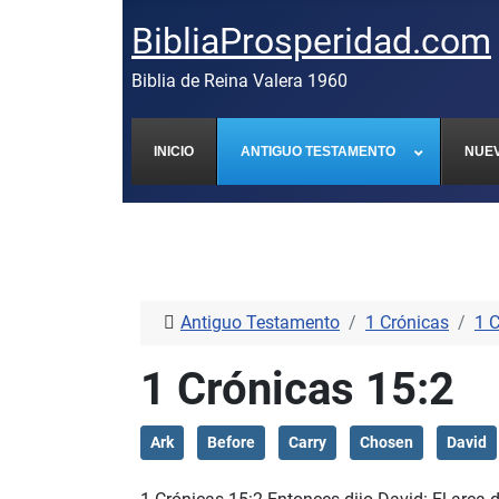
BibliaProsperidad.com
Biblia de Reina Valera 1960
INICIO
ANTIGUO TESTAMENTO
NUE
Antiguo Testamento
1 Crónicas
1 
1 Crónicas 15:2
Ark
Before
Carry
Chosen
David