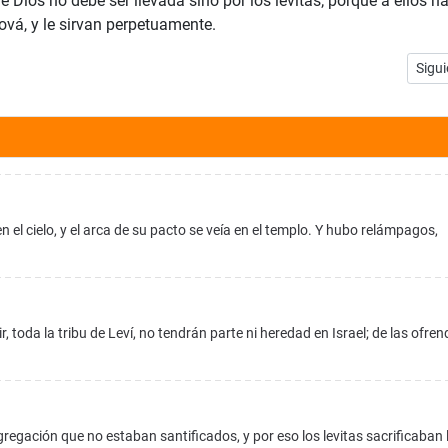
e Dios no debe ser llevada sino por los levitas; porque a ellos h
ová, y le sirvan perpetuamente.
Artíc
Sigui
n el cielo, y el arca de su pacto se veía en el templo. Y hubo relámpagos,
, toda la tribu de Leví, no tendrán parte ni heredad en Israel; de las ofre
egación que no estaban santificados, y por eso los levitas sacrificaban 