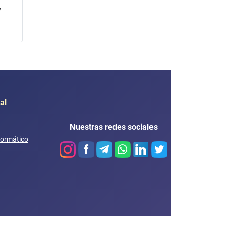
y
al
Nuestras redes sociales
formático