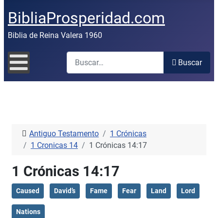
BibliaProsperidad.com
Biblia de Reina Valera 1960
Buscar
Buscar
Antiguo Testamento
1 Crónicas
1 Cronicas 14
1 Crónicas 14:17
1 Crónicas 14:17
Caused
David’s
Fame
Fear
Land
Lord
Nations