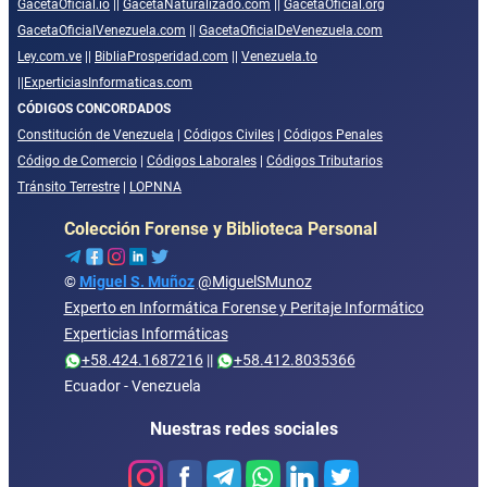
GacetaOficial.io
||
GacetaNaturalizado.com
||
GacetaOficial.org
GacetaOficialVenezuela.com
||
GacetaOficialDeVenezuela.com
Ley.com.ve
||
BibliaProsperidad.com
||
Venezuela.to
||
ExperticiasInformaticas.com
CÓDIGOS CONCORDADOS
Constitución de Venezuela
|
Códigos Civiles
|
Códigos Penales
Código de Comercio
|
Códigos Laborales
|
Códigos Tributarios
Tránsito Terrestre
|
LOPNNA
Colección Forense y Biblioteca Personal
©
Miguel S. Muñoz
@MiguelSMunoz
Experto en Informática Forense y Peritaje Informático
Experticias Informáticas
+58.424.1687216
||
+58.412.8035366
Ecuador - Venezuela
Nuestras redes sociales