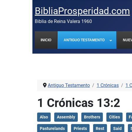
BibliaProsperidad.com
Biblia de Reina Valera 1960
INICIO
ANTIGUO TESTAMENTO
NUE
Antiguo Testamento
1 Crónicas
1 
1 Crónicas 13:2
Also
Assembly
Brothers
Cities
F
Pasturelands
Priests
Rest
Said