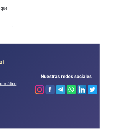
o que
al
Nuestras redes sociales
formático