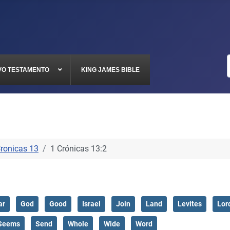
VO TESTAMENTO
KING JAMES BIBLE
Cronicas 13
1 Crónicas 13:2
ar
God
Good
Israel
Join
Land
Levites
Lor
Seems
Send
Whole
Wide
Word