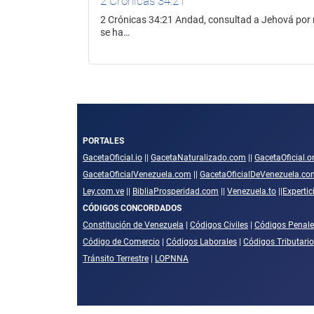
2 Crónicas 34:21
2 Crónicas 34:21 Andad, consultad a Jehová por mí
se ha…
PORTALES
GacetaOficial.io
||
GacetaNaturalizado.com
||
GacetaOficial.o
GacetaOficialVenezuela.com
||
GacetaOficialDeVenezuela.co
Ley.com.ve
||
BibliaProsperidad.com
||
Venezuela.to
||
Experti
CÓDIGOS CONCORDADOS
Constitución de Venezuela
|
Códigos Civiles
|
Códigos Penale
Código de Comercio
|
Códigos Laborales
|
Códigos Tributari
Tránsito Terrestre
|
LOPNNA