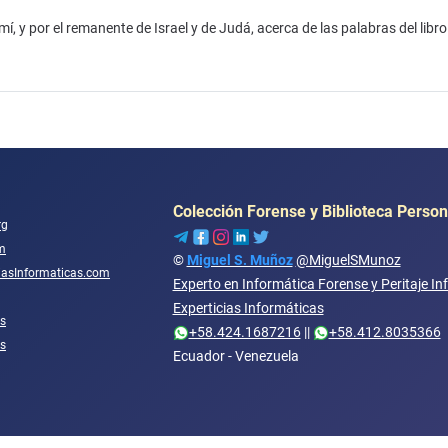
, y por el remanente de Israel y de Judá, acerca de las palabras del libr
Colección Forense y Biblioteca Person
rg
m
©
Miguel S. Muñoz
@MiguelSMunoz
ciasInformaticas.com
Experto en Informática Forense y Peritaje In
Experticias Informáticas
s
+58.424.1687216
||
+58.412.8035366
os
Ecuador - Venezuela