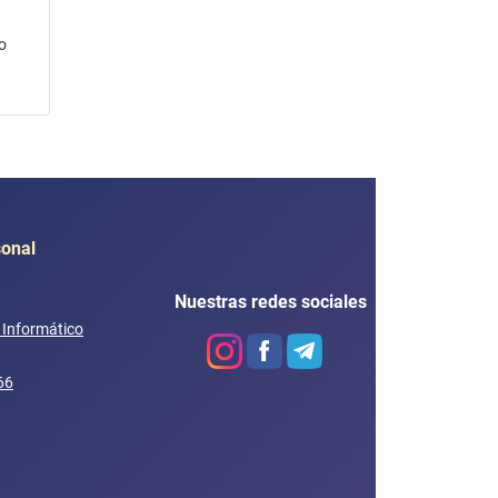
o
sonal
Nuestras redes sociales
e Informático
66