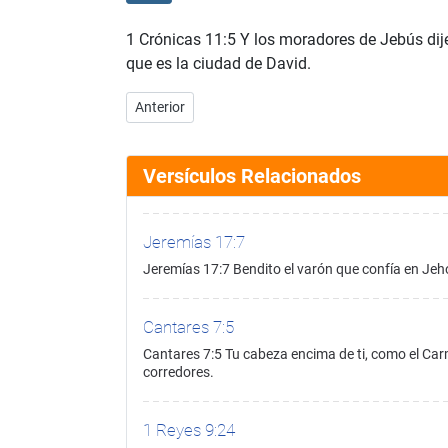
1 Crónicas 11:5 Y los moradores de Jebús dij
que es la ciudad de David.
Artículo anterior: 1 Crónicas 11:4
Anterior
Versículos Relacionados
Jeremías 17:7
Jeremías 17:7 Bendito el varón que confía en Jeh
Cantares 7:5
Cantares 7:5 Tu cabeza encima de ti, como el Carm
corredores.
1 Reyes 9:24