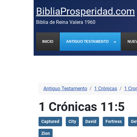
BibliaProsperidad.com
Biblia de Reina Valera 1960
INICIO
ANTIGUO TESTAMENTO
NUE
Antiguo Testamento
1 Crónicas
1 Cro
1 Crónicas 11:5
Captured
City
David
Fortress
Ge
Zion