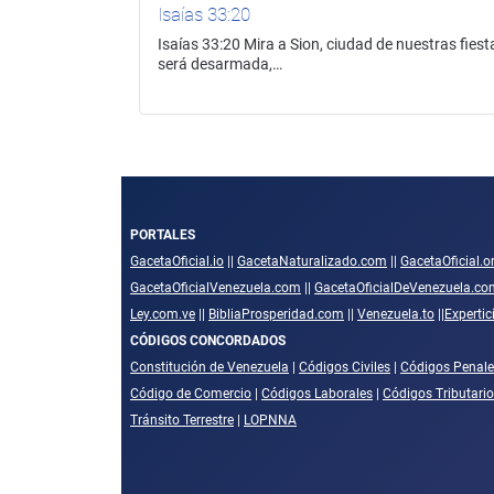
Isaías 33:20
Isaías 33:20 Mira a Sion, ciudad de nuestras fies
será desarmada,…
PORTALES
GacetaOficial.io
||
GacetaNaturalizado.com
||
GacetaOficial.o
GacetaOficialVenezuela.com
||
GacetaOficialDeVenezuela.co
Ley.com.ve
||
BibliaProsperidad.com
||
Venezuela.to
||
Experti
CÓDIGOS CONCORDADOS
Constitución de Venezuela
|
Códigos Civiles
|
Códigos Penale
Código de Comercio
|
Códigos Laborales
|
Códigos Tributari
Tránsito Terrestre
|
LOPNNA