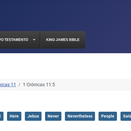
VO TESTAMENTO
KING JAMES BIBLE
nicas 11
1 Crónicas 11:5
t
Here
Jebus
Never
Nevertheless
People
Sai