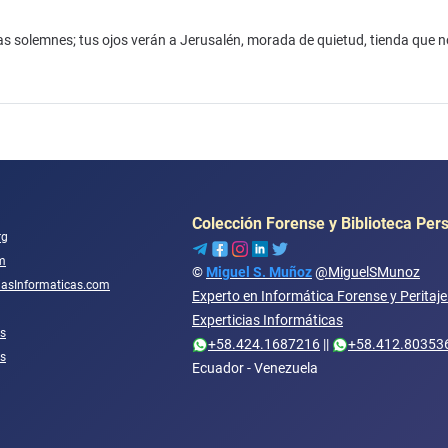
tas solemnes; tus ojos verán a Jerusalén, morada de quietud, tienda que n
Colección Forense y Biblioteca Per
rg
m
©
Miguel S. Muñoz
@MiguelSMunoz
ciasInformaticas.com
Experto en Informática Forense y Peritaj
Experticias Informáticas
s
+58.424.1687216
||
+58.412.80353
os
Ecuador - Venezuela